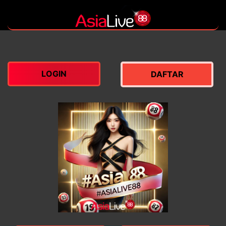
LOGIN
DAFTAR