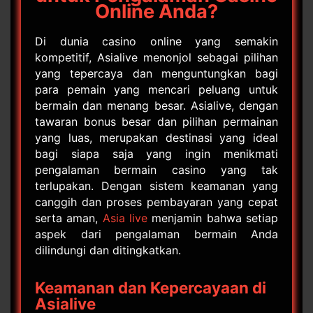
Online Anda?
Di dunia casino online yang semakin
kompetitif, Asialive menonjol sebagai pilihan
yang tepercaya dan menguntungkan bagi
para pemain yang mencari peluang untuk
bermain dan menang besar. Asialive, dengan
tawaran bonus besar dan pilihan permainan
yang luas, merupakan destinasi yang ideal
bagi siapa saja yang ingin menikmati
pengalaman bermain casino yang tak
terlupakan. Dengan sistem keamanan yang
canggih dan proses pembayaran yang cepat
serta aman,
Asia live
menjamin bahwa setiap
aspek dari pengalaman bermain Anda
dilindungi dan ditingkatkan.
Keamanan dan Kepercayaan di
Asialive