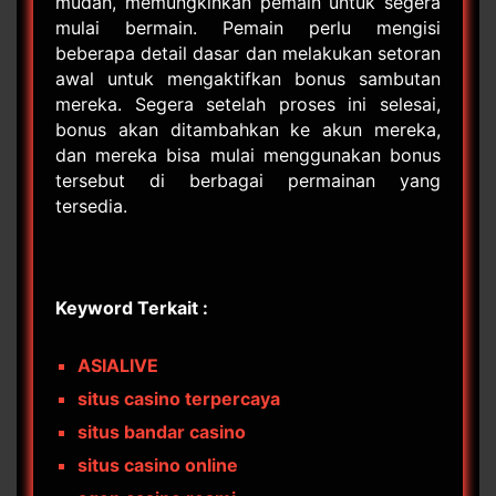
mudah, memungkinkan pemain untuk segera
mulai bermain. Pemain perlu mengisi
beberapa detail dasar dan melakukan setoran
awal untuk mengaktifkan bonus sambutan
mereka. Segera setelah proses ini selesai,
bonus akan ditambahkan ke akun mereka,
dan mereka bisa mulai menggunakan bonus
tersebut di berbagai permainan yang
tersedia.
Keyword Terkait :
ASIALIVE
situs casino terpercaya
situs bandar casino
situs casino online