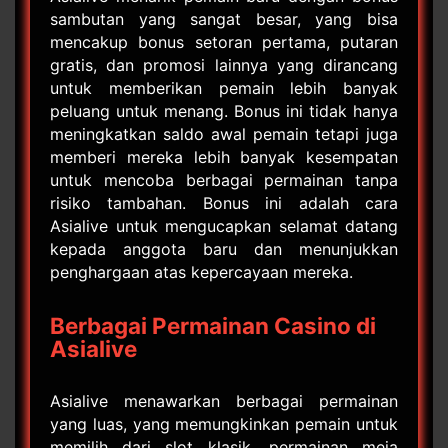
sambutan yang sangat besar, yang bisa
mencakup bonus setoran pertama, putaran
gratis, dan promosi lainnya yang dirancang
untuk memberikan pemain lebih banyak
peluang untuk menang. Bonus ini tidak hanya
meningkatkan saldo awal pemain tetapi juga
memberi mereka lebih banyak kesempatan
untuk mencoba berbagai permainan tanpa
risiko tambahan. Bonus ini adalah cara
Asialive untuk mengucapkan selamat datang
kepada anggota baru dan menunjukkan
penghargaan atas kepercayaan mereka.
Berbagai Permainan Casino di
Asialive
Asialive menawarkan berbagai permainan
yang luas, yang memungkinkan pemain untuk
memilih dari slot klasik, permainan meja