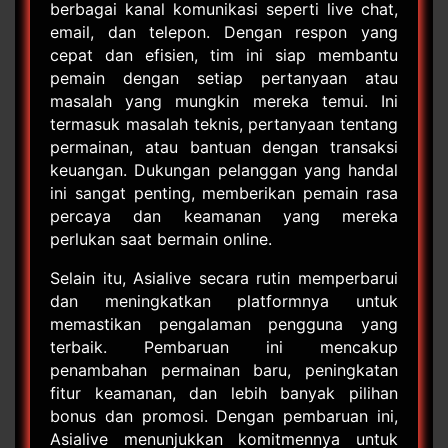
berbagai kanal komunikasi seperti live chat,
email, dan telepon. Dengan respon yang
cepat dan efisien, tim ini siap membantu
pemain dengan setiap pertanyaan atau
masalah yang mungkin mereka temui. Ini
termasuk masalah teknis, pertanyaan tentang
permainan, atau bantuan dengan transaksi
keuangan. Dukungan pelanggan yang handal
ini sangat penting, memberikan pemain rasa
percaya dan keamanan yang mereka
perlukan saat bermain online.
Selain itu, Asialive secara rutin memperbarui
dan meningkatkan platformnya untuk
memastikan pengalaman pengguna yang
terbaik. Pembaruan ini mencakup
penambahan permainan baru, peningkatan
fitur keamanan, dan lebih banyak pilihan
bonus dan promosi. Dengan pembaruan ini,
Asialive menunjukkan komitmennya untuk